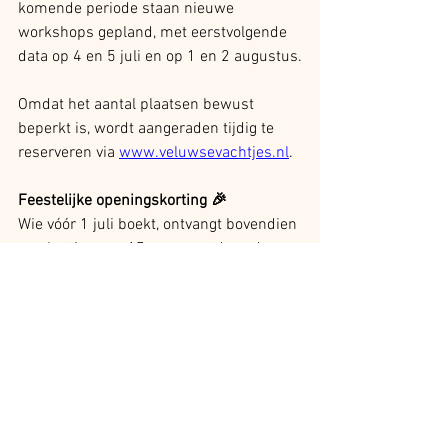
komende periode staan nieuwe 
workshops gepland, met eerstvolgende 
data op 4 en 5 juli en op 1 en 2 augustus.
Omdat het aantal plaatsen bewust 
beperkt is, wordt aangeraden tijdig te 
reserveren via 
www.veluwsevachtjes.nl
. 
Feestelijke openingskorting 🎉
Wie vóór 1 juli boekt, ontvangt bovendien 
een korting van 15 euro met de code 
IKKANNIETWACHTEN.
Alles weergeven
Recente blogposts